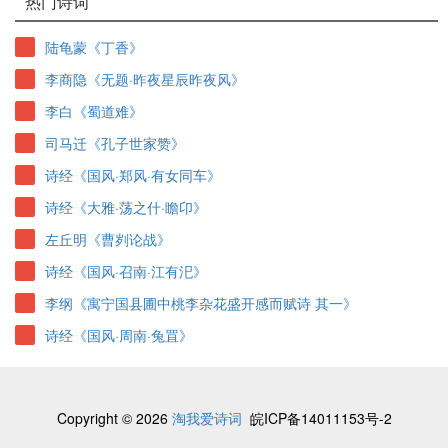
热门诗词
陆龟蒙《丁香》
李商隐《无题·昨夜星辰昨夜风》
李白《蜀道难》
司马迁《孔子世家赞》
诗经《国风·郑风·有女同车》
诗经《大雅·荡之什·瞻卬》
左丘明《曹刿论战》
诗经《国风·召南·江有汜》
李纲《寓宁国县圃中桃李杂花盛开感而赋诗 其一》
诗经《国风·周南·兔罝》
Copyright © 2026
淘我爱诗词
皖ICP备14011153号-2