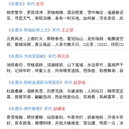
伊染就，今已星星地。除非炉 ......
《
永遇乐
》
宋代
·
史浩
桃李繁华，芰荷清净，景物相继。霜后橙黄，雪中梅绽，迤逦春还
至。寻思天气，寒暄凉燠，各有一时乐地。如何被，浮名牵役，此
欢遂成抛弃。如今醒也，扁舟短棹，更有篮舆胡倚。到处为家，山
肴社酒，野老为宾侣。三杯之 ......
《
永遇乐·和钱处和上元
》
宋代
·
王之望
元夜风光，上都灯火，辉映春色。鳌冠仙山，龙衔瑞烛，银阙凌空
碧。紫烟深拥，黄云孤起，人喜乍瞻天日。□云里，□□□□，侍臣□□
鹄立。雾收霞卷，珠帘开遍，翠暮娉婷争出。倾国丛中，钧天合
处，忽听鸣清跸。貂裘小 ......
《
永遇乐·为张安国赋
》
宋代
·
韩元吉
池馆春归，帘栊昼静，清漏移箭。山下孤城，水边翠竹，鶗鴂声千
转。记得年时，绮窗人去，尚有唾茸遗线。照珠筵、歌檀舞扇，寂
寞旧家排遍。青云赋客，多情多病，西掖桐阴满院。飞絮随风，马
头月在，翡翠帷空卷。平湖烟 ......
《
永遇乐·陪程金溪跃马用其韵
》
宋代
·
赵彦端
杜曲桑麻，灞桥风雪，归梦无路。马健凌秋，人间玩日，聊用宽迟
暮。摇摇羽扇，翩翩凫舄，胜处恍疑仙去。笑相看，风林露草，古
来有谁知趣。黄公垆下，山阴亭畔，岁月著鞭如骛。出塞功名，入
关游说，纸上俱难据。论诗说 ......
《
永遇乐·寿叶枢密
》
宋代
·
赵磻老
香雪堆梅，绣丝蹙柳，仙馆春到。午夜华灯，烘春艳粉，月借今宵
好。衮衣摇曳，簪缨闲绕，共祝大椿难老。望台躔、明星一点，冰
壶表里相照。诞弥令节，欣欣物态，共喜重生周召。八鼎勋庸，九