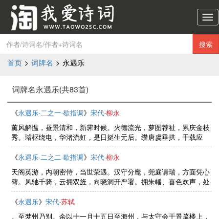
淘
我
爱
搜索
诗
词
首页
>
词牌名
>
永遇乐
导
航
词牌名永遇乐(共83首)
《
永遇乐·二之一·歇指调
》
宋代
·
柳永
薰风解愠，昼景清和，新霁时候。火德流光，萝图荐祉，累庆金枝
秀。璿枢绕电，华渚流虹，是日挺生元后。缵唐虞垂拱，千载应
期，万灵敷祐。殊方异域，争贡琛赆，架巘航波奔凑。三殿称觞，
九仪就列，韶頀锵金奏。藩侯瞻 ......
《
永遇乐·二之二·歇指调
》
宋代
·
柳永
天阁英游，内朝密侍，当世荣遇。汉守分麾，尧庭请瑞，方面凭心
膂。风驰千骑，云拥双旌，向晓洞开严署。拥朱轓、喜色欢声，处
处竞歌来暮。吴王旧国，今古江山秀异，人烟繁富。甘雨车行，仁
风扇动，雅称安黎庶。棠郊成 ......
《
永遇乐
》
宋代
·
苏轼
。至梦州乃别。余以十一月十五日至海州，与太守会于景疏楼上，