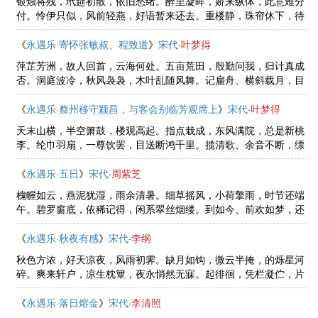
银烛将残，玳筵初散，依旧愁绪。醉里凝眸，娇来纵体，此意难分
付。怜伊只似，风前轻燕，好语暂来还去。重楼静，珠帘休下，待
扫画梁留住。青娥皓齿，云鬟花面，见了绮罗无数。只你厌厌，教
人竟日，一点无由诉。如今拚 ......
《
永遇乐·寄怀张敏叔、程致道
》
宋代
·
叶梦得
萍芷芳洲，故人回首，云海何处。五亩荒田，殷勤问我，归计真成
否。洞庭波冷，秋风袅袅，木叶乱随风舞。记扁舟、横斜载月，目
极暮涛烟渚。传声试问，垂虹千顷，兰棹有谁重驻。雪溅雷翻，潮
头过后，帆影欹前浦。此中高 ......
《
永遇乐·蔡州移守颍昌，与客会别临芳观席上
》
宋代
·
叶梦得
天末山横，半空箫鼓，楼观高起。指点栽成，东风满院，总是新桃
李。纶巾羽扇，一尊饮罢，目送断鸿千里。揽清歌、余音不断，缥
缈尚萦流水。年来自笑无情，何事犹有，多情遗思。绿鬓朱颜，匆
匆拚了，却记花前醉。明年春 ......
《
永遇乐·五日
》
宋代
·
周紫芝
槐幄如云，燕泥犹湿，雨余清暑。细草摇风，小荷擎雨，时节还端
午。碧罗窗底，依稀记得，闲系翠丝烟缕。到如今、前欢如梦，还
对彩绥条无语。榴花半吐，金刀犹在，往事更堪重数。艾虎钗头，
菖蒲酒里，旧约浑无据。轻衫 ......
《
永遇乐·秋夜有感
》
宋代
·
李纲
秋色方浓，好天凉夜，风雨初霁。缺月如钩，微云半掩，的烁星河
碎。爽来轩户，凉生枕簟，夜永悄然无寐。起徘徊，凭栏凝伫，片
时万情千意。江湖倦客，年来衰病，坐叹岁华空逝。往事成尘，新
愁似锁，谁是知心底。五陵萧 ......
《
永遇乐·落日熔金
》
宋代
·
李清照