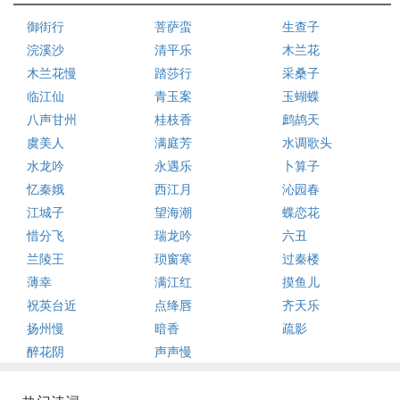
御街行
菩萨蛮
生查子
浣溪沙
清平乐
木兰花
木兰花慢
踏莎行
采桑子
临江仙
青玉案
玉蝴蝶
八声甘州
桂枝香
鹧鸪天
虞美人
满庭芳
水调歌头
水龙吟
永遇乐
卜算子
忆秦娥
西江月
沁园春
江城子
望海潮
蝶恋花
惜分飞
瑞龙吟
六丑
兰陵王
琐窗寒
过秦楼
薄幸
满江红
摸鱼儿
祝英台近
点绛唇
齐天乐
扬州慢
暗香
疏影
醉花阴
声声慢