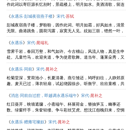
作此词以寄巨源长忆别时，景疏楼上，明月如水。美酒清歌，留连
不住，月随人千里。别来三度，孤光又满，冷落共谁同醉。卷珠
帘，凄然顾影，共伊到明无寐。 ......
《
永遇乐·彭城夜宿燕子楼
》
宋代
·
苏轼
彭城夜宿燕子楼，梦盼盼，因作此词。明月如霜，好风如水，清景
无限。曲港跳鱼，圆荷泻露，寂寞无人见。紞如三鼓，铿然一叶，
黯黯梦云惊断。夜茫茫，重寻无处，觉来小园行遍。天涯倦客，山
中归路，望断故园心眼。燕子 ......
《
永遇乐
》
宋代
·
晁端礼
雪霁千岩，春回万壑，和气如许。今古稽山，风流人物，真是生申
处。儿童竹马，欢迎夹道，争为使君歌舞。道当年、蓬莱朵秀，又
来作蓬莱主。一编勋业，家传几世，自是赤松仙侣。青琐黄堂，等
闲游戏，又问乘槎路。银河耿 ......
《
永遇乐·同前
》
宋代
·
晁补之
松菊堂深，芰荷池小，长夏清暑。燕引雏还，鸠呼妇往，人静郊原
趣。麦天已过，薄衣轻扇，试起绕园徐步。听衡宇、欣欣童稚，共
说夜来初雨。苍菅径里，紫葳枝上，数点幽花垂露。东里催锄，西
邻助饷，相戒清晨去。斜川归 ......
《
消息·同前自过腔，即越调永遇乐端午
》
宋代
·
晁补之
红日葵开，映墙遮牖，小斋端午。杯展荷金，簪抽笋玉，幽事还
数。绿窗纤手，朱奁轻缕。争斗彩丝艾虎。想沈江怨魄归来，空惆
怅、对菰黍。朱颜老去，清风好在，未减佳辰欢聚。趣蜡酒深斟，
菖葅细糁，围坐从儿女。还同子 ......
《
永遇乐·赠雍宅璨奴
》
宋代
·
晁补之