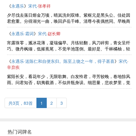
夷姓字，策杖孤鸿杳。鸦啼鹊 ......
《
永遇乐
》
宋代
·
张孝祥
夕尽伐去落日熔金万顷，晴岚洗剑双锋。紫枢元是黑头公。佳处因
君愈重。分得湖光一曲，唤回庐岳千峰。清尊今夜偶然同。早晚商
岩有梦。
《
永遇乐·霜词
》
宋代
·
赵长卿
宵露珠零，溅冰花薄，凝瑞偏早。月练轻翻，风刀碎剪，青女呈纤
巧。微丹枫缬，低摧蕉尾，不觉半池莲倒。最好是、千林橘柚，轻
黄一村封了。佳人指冷，暗惊罗幕，一夜斜飞多少。怕倚银屏，愁
看玉砌，金菊鲜鲜晓，伤嗟传 ......
《
永遇乐·送陈仁和自便东归。陈至上饶之一年，得子甚喜
》
宋代
·
辛弃疾
紫陌长安，看花年少，无限歌舞。白发怜君，寻芳较晚，卷地惊风
雨。问君知否，鸱夷载酒，不似井瓶身误。细思量，悲欢梦里，觉
来总无寻处。芒鞋竹杖，天教还了，千古玉溪佳句。落魄东归，风
流赢得，掌上明珠去。起看清 ......
共3页，83首
1
2
3
热门词牌名