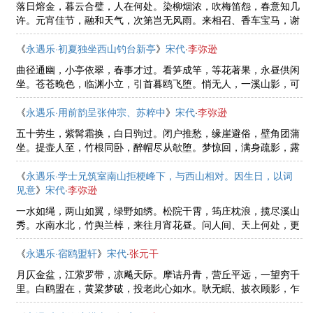
落日熔金，暮云合璧，人在何处。染柳烟浓，吹梅笛怨，春意知几
许。元宵佳节，融和天气，次第岂无风雨。来相召、香车宝马，谢
他酒朋诗侣。(熔金一作：镕金)中州盛日，闺门多暇，记得偏重三
五。铺翠冠儿，捻金雪柳， ......
《
永遇乐·初夏独坐西山钓台新亭
》
宋代
·
李弥逊
曲径通幽，小亭依翠，春事才过。看笋成竿，等花著果，永昼供闲
坐。苍苍晚色，临渊小立，引首暮鸥飞堕。悄无人，一溪山影，可
惜被渠分破。百年似梦，一身如寄，南北去留皆可。我自知鱼，翛
然濠上，不问鱼非我。隔篱呼 ......
《
永遇乐·用前韵呈张仲宗、苏粹中
》
宋代
·
李弥逊
五十劳生，紫髯霜换，白日驹过。闭户推愁，缘崖避俗，壁角团蒲
坐。提壶人至，竹根同卧，醉帽尽从欹堕。梦惊回，满身疏影，露
滴月斜云破。无人自酌，有邀皆去，我笑两翁多可。忍冻吟诗，典
衣沽酒，二子应嗤我。两忘一 ......
《
永遇乐·学士兄筑室南山拒梗峰下，与西山相对。因生日，以词
见意
》
宋代
·
李弥逊
一水如绳，两山如翼，绿野如绣。松院干霄，筠庄枕浪，揽尽溪山
秀。水南水北，竹舆兰棹，来往月宵花昼。问人间、天上何处，更
寻大围小有。人言拒梗，功成仙去，丹鼎夜寒光透。唤取云英，炼
成石髓，日月齐长久。烦君挟 ......
《
永遇乐·宿鸥盟轩
》
宋代
·
张元干
月仄金盆，江萦罗带，凉飚天际。摩诘丹青，营丘平远，一望穷千
里。白鸥盟在，黄粱梦破，投老此心如水。耿无眠、披衣顾影，乍
闻绕阶络纬。百年倦客，三生习气，今古到头谁是。夜色苍茫，浮