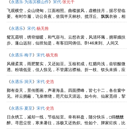
云灭没，举世方熟寐。谁人著 ......
《
永遇乐·为洛滨横山作
》
宋代
·
张元干
飞观横空，众山绕甸，江面相照。曲槛披风，虚檐挂月，据尽登临
要。有时巾履，访公良夜，坐我半天林杪。揽浮丘、飘飘衣袂，相
与似游蓬岛。主人胜度，文章英妙，合住北扉西沼。何事十年，风
洒露沐，不厌江山好。曲屏端 ......
《
永遇乐
》
宋代
·
杨无咎
鸳瓦霜明，绣帘烟暖，和气容与。云想衣裳，风清环珮，拥翠娥扶
步。蓬山远别，仙班知是，有客旧同俦侣。B146来到、人间又
也，爱他相门荣遇。清秋菊在，小春梅绽，正是年华好处。酒满瑶
觞，歌翻金缕，莫放行云去。 ......
《
永遇乐·梅子
》
宋代
·
杨无咎
风褪柔英，雨肥繁实，又还如豆。玉核初成，红腮尚浅，齿软酸微
透。粉墙低亚，佳人惊见，不管露沾襟袖。折一枝、钗头未插，应
把手捘频嗅。相如病酒，只因思此，免使文君眉皱。入鼎调羹，攀
林止渴，功业还依旧。看看飞 ......
《
永遇乐·洞天
》
宋代
·
史浩
鄞有壶天，景传图画，声著海县。四面攒峰，皆七十二，各在窗中
见。祥云拥蔽，飞泉缭绕，咫尺似天涯远。如今向、仙家觅得，挈
来十洲东畔。虚无缥缈，蓬莱方丈，所喜只居隔岸。羽幰垂珠，琼
车织翠，长是陪嘉宴。豺狼远 ......
《
永遇乐·夏至
》
宋代
·
史浩
日永绣工，减却一线，节临短至。幸有杯盘，随分快乐，□得醺醺
醉。寻思尘世，寒来暑往，冻极又还热炽。恰如个、脾家疟疾，比
著略长些子。人生百岁，一年一发，且是不通医治。两鬓青丝，皆