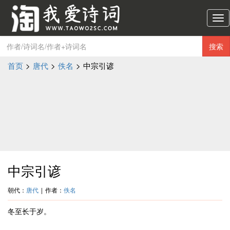
淘
我
爱
搜索
诗
词
首页
>
唐代
>
佚名
>
中宗引谚
导
航
中宗引谚
朝代：
唐代
|
作者：
佚名
冬至长于岁。