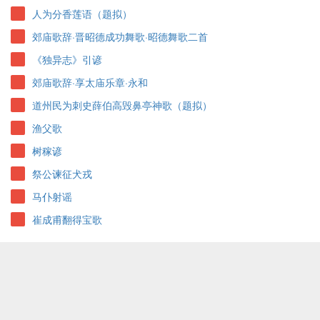
人为分香莲语（题拟）
郊庙歌辞·晋昭德成功舞歌·昭德舞歌二首
《独异志》引谚
郊庙歌辞·享太庙乐章·永和
道州民为刺史薛伯高毁鼻亭神歌（题拟）
渔父歌
树稼谚
祭公谏征犬戎
马仆射谣
崔成甫翻得宝歌