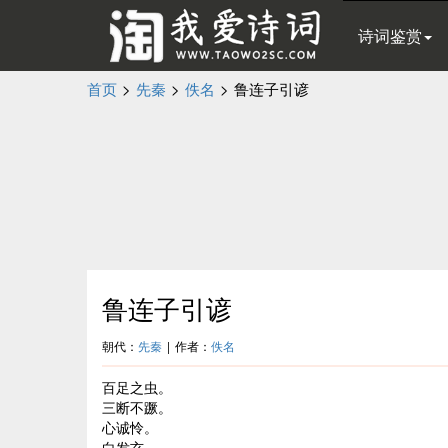
诗词鉴赏
首页
>
先秦
>
佚名
>
鲁连子引谚
鲁连子引谚
朝代：
先秦
|
作者：
佚名
百足之虫。
三断不蹶。
心诚怜。
白发玄。