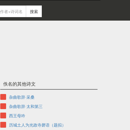
搜索
佚名的其他诗文
杂曲歌辞·采桑
杂曲歌辞·太和第三
西王母吟
历城土人为光政寺磬语（题拟）