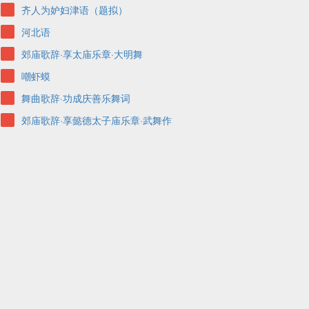
齐人为妒妇津语（题拟）
河北语
郊庙歌辞·享太庙乐章·大明舞
嘲虾蟆
舞曲歌辞·功成庆善乐舞词
郊庙歌辞·享懿德太子庙乐章·武舞作