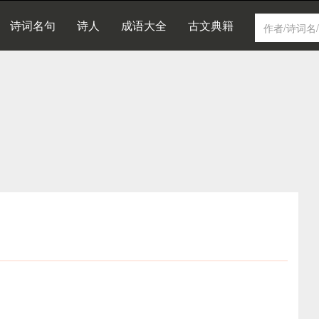
诗词名句
诗人
成语大全
古文典籍