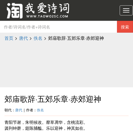
淘
我
爱
搜索
诗
词
首页
>
唐代
>
佚名
>
郊庙歌辞·五郊乐章·赤郊迎神
导
航
郊庙歌辞·五郊乐章·赤郊迎神
朝代：
唐代
|
作者：
佚名
青阳节谢，朱明候改。靡草凋华，含桃流彩。
簴列钟磬，筵陈脯醢。乐以迎神，神其如在。