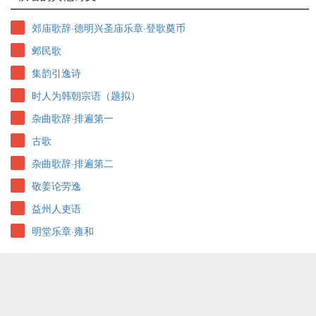
郊庙歌辞·德明兴圣庙乐章·登歌奠币
邺民歌
集韵引逸诗
时人为韩朝宗语（题拟）
杂曲歌辞·排遍第一
古歌
杂曲歌辞·排遍第二
敬姜论劳逸
益州人吏语
明堂乐章·雍和