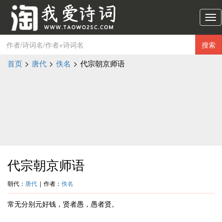
淘
我
爱
搜索
诗
词
首页
>
唐代
>
佚名
>
代宗朝京师语
导
航
代宗朝京师语
朝代：
唐代
|
作者：
佚名
常无分别元好钱，贤者愚，愚者贤。