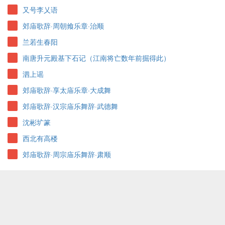
又号李乂语
郊庙歌辞·周朝飨乐章·治顺
兰若生春阳
南唐升元殿基下石记（江南将亡数年前掘得此）
泗上谣
郊庙歌辞·享太庙乐章·大成舞
郊庙歌辞·汉宗庙乐舞辞·武德舞
沈彬圹篆
西北有高楼
郊庙歌辞·周宗庙乐舞辞·肃顺