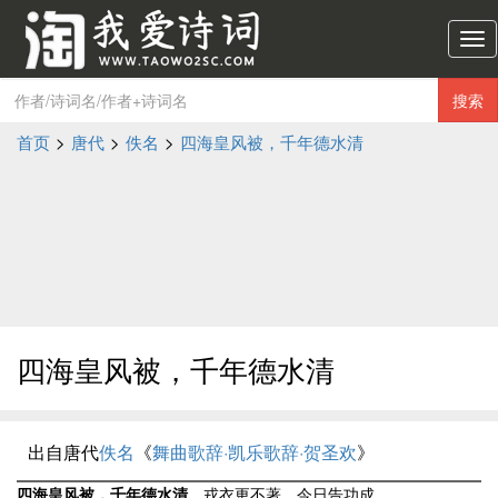
淘
我
爱
搜索
诗
词
首页
>
唐代
>
佚名
>
四海皇风被，千年德水清
导
航
四海皇风被，千年德水清
出自唐代
佚名
《
舞曲歌辞·凯乐歌辞·贺圣欢
》
四海皇风被，千年德水清
。戎衣更不著，今日告功成。