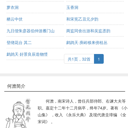
萝衣洞
玉香洞
栖云中伏
和宋宪乙丑元夕韵
九日偕朱彦器伯仲游雁门山
两监同舍出游和吴监丞韵
登绕花台 其二
鹧鸪天·庾岭移来傍桂丛
鹧鸪天·好景良辰造物悭
共1页，32首
1
何澹简介
何澹，南宋诗人，曾任兵部侍郎、右谏大夫等
职。嘉定十二年十二月病卒，终年74岁。著有 《小
山集》 ，收入 《永乐大典》 及现代唐圭璋编 《全
宋词》 。