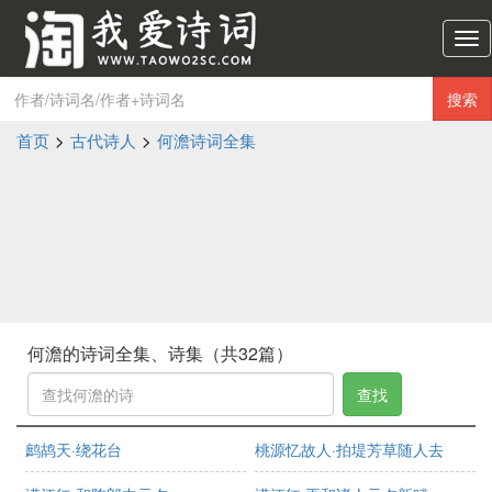
淘
我
爱
搜索
诗
词
首页
>
古代诗人
>
何澹诗词全集
导
航
何澹的诗词全集、诗集（共32篇）
查找
鹧鸪天·绕花台
桃源忆故人·拍堤芳草随人去