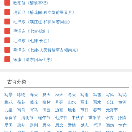
欧阳修《醉翁亭记》
冯延巳《醉花间·独立阶前星又月》
毛泽东《满江红·和郭沫若同志》
毛泽东《七古·咏蛙》
毛泽东《七律·长征》
毛泽东《七律·人民解放军占领南京》
宋濂《送东阳马生序》
古诗分类
写景
咏物
春天
夏天
秋天
冬天
写雨
写雪
写风
写花
梅花
荷花
菊花
柳树
月亮
山水
写山
写水
长江
黄河
儿童
写鸟
写马
田园
边塞
地名
节日
春节
元宵节
寒食节
清明节
端午节
七夕节
中秋节
重阳节
怀古
抒情
爱国
离别
送别
思乡
思念
爱情
励志
哲理
闺怨
悼亡