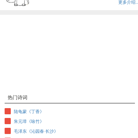
更多介绍..
热门诗词
陆龟蒙《丁香》
朱元璋《咏竹》
毛泽东《沁园春·长沙》