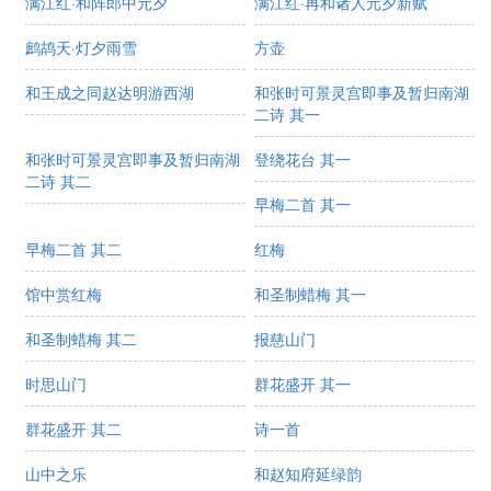
满江红·和阵郎中元夕
满江红·再和诸人元夕新赋
鹧鸪天·灯夕雨雪
方壶
和王成之同赵达明游西湖
和张时可景灵宫即事及暂归南湖
二诗 其一
和张时可景灵宫即事及暂归南湖
登绕花台 其一
二诗 其二
早梅二首 其一
早梅二首 其二
红梅
馆中赏红梅
和圣制蜡梅 其一
和圣制蜡梅 其二
报慈山门
时思山门
群花盛开 其一
群花盛开 其二
诗一首
山中之乐
和赵知府延绿韵