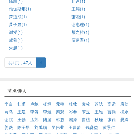
陆凯(1)
丘迟(1)
僧伽斯那(1)
王籍(1)
萧道成(1)
萧悫(1)
萧子显(1)
谢惠连(1)
谢燮(1)
颜之推(1)
虞羲(1)
庾肩吾(1)
朱超(1)
共1页，47人
1
著名诗人
李白
杜甫
卢纶
杨炯
元稹
杜牧
袁枚
苏轼
高适
庾信
贾岛
王建
李贺
李煜
秦观
岑参
宋玉
王维
曹操
柳永
谢朓
王勃
孟郊
陆游
韩愈
屈原
曹植
秋瑾
张籍
晏殊
姜夔
陈子昂
刘禹锡
吴伟业
王昌龄
钱谦益
黄景仁