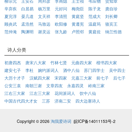
柳宗元
王安石
周邦彦
李商隐
王士祯
韦应物
贺知章
辛弃疾
白居易
杨万里
元好问
梅尧臣
陈子龙
龚自珍
夏完淳
晏几道
文天祥
李清照
黄庭坚
范成大
刘长卿
顾炎武
孟浩然
马致远
欧阳修
黄遵宪
温庭筠
骆宾王
范仲淹
陶渊明
谢灵运
张九龄
卢照邻
黄庭佐
纳兰性德
诗人分类
初唐四杰
唐宋八大家
竹林七贤
元曲四大家
楷书四大家
建安七子
李杜
婉约派词人
酒中八仙
苏门四学士
吴中四士
大历十才子
汉赋四大家
宋四家
元嘉三大家
前七子
后七子
公安三袁
南朝三谢
文章四友
永嘉四灵
岭南三家
江右三大家
江左三大家
花间派词人
饮中八仙
中国古代四大才女
三苏
济南二安
四大边塞诗人
Copyright © 2026
淘我爱诗词
皖ICP备14011153号-2