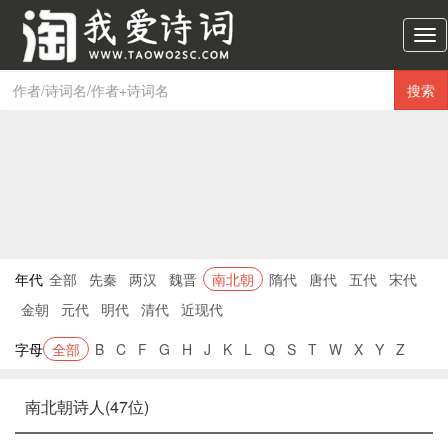
淘
我
爱
搜索
诗
词
导
航
年代
全部
先秦
两汉
魏晋
南北朝
隋代
唐代
五代
宋代
金朝
元代
明代
清代
近现代
字母
全部
B
C
F
G
H
J
K
L
Q
S
T
W
X
Y
Z
南北朝诗人(47位)