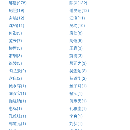
邹浩(978)
陈深(132)
鲍照(19)
谢灵运(13)
谢朓(12)
江淹(11)
沈约(11)
吴均(10)
何逊(9)
庾信(8)
范云(7)
阴铿(5)
柳恽(3)
王褒(3)
萧纲(3)
萧衍(3)
徐陵(3)
颜延之(3)
陶弘景(2)
吴迈远(2)
谢庄(2)
薛道衡(2)
鲍令晖(1)
鲍子卿(1)
陈叔宝(1)
褚沄(1)
伽腽肭(1)
何承天(1)
惠标(1)
孔稚圭(1)
孔稚珪(1)
李爽(1)
郦道元(1)
刘昶(1)