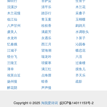
御街行
菩萨蛮
生查子
浣溪沙
清平乐
木兰花
木兰花慢
踏莎行
采桑子
临江仙
青玉案
玉蝴蝶
八声甘州
桂枝香
鹧鸪天
虞美人
满庭芳
水调歌头
水龙吟
永遇乐
卜算子
忆秦娥
西江月
沁园春
江城子
望海潮
蝶恋花
惜分飞
瑞龙吟
六丑
兰陵王
琐窗寒
过秦楼
薄幸
满江红
摸鱼儿
祝英台近
点绛唇
齐天乐
扬州慢
暗香
疏影
醉花阴
声声慢
Copyright © 2025
淘我爱诗词
皖ICP备14011153号-2