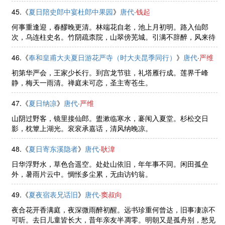
45.《
夏日陪史郎中宴杜郎中果园
》
唐代
·
钱起
何事重逢迎，春醪晚更清。林端花自老，池上月初明。路入仙郎
次，乌连柱史名。竹阴疏柰院，山翠傍芜城。引满不辞醉，风来待
曙更。
46.《
奉和皇甫大夫夏日游花严寺（时大夫昆季同行）
》
唐代
·
严维
初第华严会，王家少长行。到宫龙节驻，礼塔雁行成。莲界千峰
静，梅天一雨清。禅庭未可恋，圣主寄苍生。
47.《
夏日纳凉
》
唐代
·
严维
山阴过野客，镜里接仙郎。盥漱临寒水，褰闱入夏堂。杉松交日
影，枕簟上湖光。衮衮承嘉话，清风纳晚凉。
48.《
夏日寄东溪隐者
》
唐代
·
耿湋
日华浮野水，草色合遥空。处处山依旧，年年事不同。闲田孤垒
外，暑雨片云中。惆怅多尘累，无由访钓翁。
49.《
夏夜宿表兄话旧
》
唐代
·
窦叔向
夜合花开香满庭，夜深微雨醉初醒。远书珍重何曾达，旧事凄凉不
可听。去日儿童皆长大，昔年亲友半凋零。明朝又是孤舟别，愁见