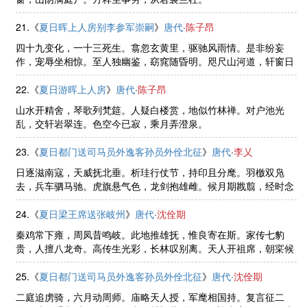
21.《
夏日晖上人房别李参军崇嗣
》
唐代
·
陈子昂
四十九变化，一十三死生。翕忽玄黄里，驱驰风雨情。是非纷妄
作，宠辱坐相惊。至人独幽鉴，窈窕随昏明。咫尺山河道，轩窗日
月庭。别离焉足问，悲乐固能并。我辈何为尔，栖皇犹未平。金台
可攀陟，宝界绝将迎。户牖观天 ......
22.《
夏日游晖上人房
》
唐代
·
陈子昂
山水开精舍，琴歌列梵筵。人疑白楼赏，地似竹林禅。对户池光
乱，交轩岩翠连。色空今已寂，乘月弄澄泉。
23.《
夏日都门送司马员外逸客孙员外佺北征
》
唐代
·
李乂
日逐滋南寇，天威抚北垂。析珪行仗节，持印且分麾。羽檄双凫
去，兵车驷马驰。虎旗悬气色，龙剑抱雄雌。候月期戡翦，经时念
别离。坐闻关陇外，无复引弓儿。
24.《
夏日梁王席送张岐州
》
唐代
·
沈佺期
秦鸡常下雍，周凤昔鸣岐。此地推雄抚，惟良寄在斯。家传七豹
贵，人擅八龙奇。高传生光彩，长林叹别离。天人开祖席，朝寀候
征麾。翠帟当郊敞，彤幨向野披。芃芃秋麦盛，苒苒夏条垂。奏计
何时入，台阶望羽仪。
25.《
夏日都门送司马员外逸客孙员外佺北征
》
唐代
·
沈佺期
二庭追虏骑，六月动周师。庙略天人授，军麾相国持。复言征二