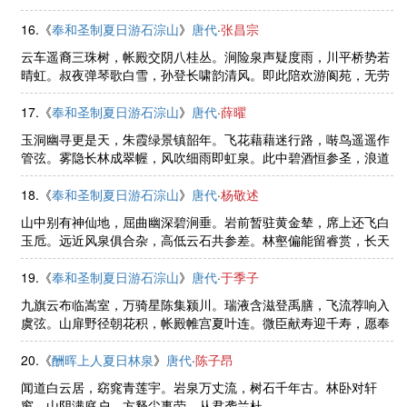
香吹落花深。
16.《
奉和圣制夏日游石淙山
》
唐代
·
张昌宗
云车遥裔三珠树，帐殿交阴八桂丛。涧险泉声疑度雨，川平桥势若
晴虹。叔夜弹琴歌白雪，孙登长啸韵清风。即此陪欢游阆苑，无劳
辛苦向崆峒。
17.《
奉和圣制夏日游石淙山
》
唐代
·
薛曜
玉洞幽寻更是天，朱霞绿景镇韶年。飞花藉藉迷行路，啭鸟遥遥作
管弦。雾隐长林成翠幄，风吹细雨即虹泉。此中碧酒恒参圣，浪道
昆山别有仙。
18.《
奉和圣制夏日游石淙山
》
唐代
·
杨敬述
山中别有神仙地，屈曲幽深碧涧垂。岩前暂驻黄金辇，席上还飞白
玉卮。远近风泉俱合杂，高低云石共参差。林壑偏能留睿赏，长天
莫遽下丹曦。
19.《
奉和圣制夏日游石淙山
》
唐代
·
于季子
九旗云布临嵩室，万骑星陈集颍川。瑞液含滋登禹膳，飞流荐响入
虞弦。山扉野径朝花积，帐殿帷宫夏叶连。微臣献寿迎千寿，愿奉
尧年倚万年。
20.《
酬晖上人夏日林泉
》
唐代
·
陈子昂
闻道白云居，窈窕青莲宇。岩泉万丈流，树石千年古。林卧对轩
窗，山阴满庭户。方释尘事劳，从君袭兰杜。