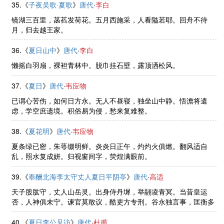
35.《
子夜吴歌·夏歌
》
唐代
·
李白
镜湖三百里，菡萏发荷花。五月西施采，人看隘若耶。回舟不待
月，归去越王家。
36.《
夏日山中
》
唐代
·
李白
懒摇白羽扇，裸袒青林中。脱巾挂石壁，露顶洒松风。
37.《
夏日
》
唐代
·
韦应物
已谓心苦伤，如何日方永。无人不昼寝，独坐山中静。悟澹将遣
虑，学空庶遗境。积俗易为侵，愁来复难整。
38.《
夏花明
》
唐代
·
韦应物
夏条绿已密，朱萼缀明鲜。炎炎日正午，灼灼火俱燃。翻风适自
乱，照水复成妍。归视窗间字，荧煌满眼前。
39.《
奉酬北海李太守丈人夏日平阴亭
》
唐代
·
高适
天子股肱守，丈人山岳灵。出身侍丹墀，举翮凌青冥。当昔皇运
否，人神俱未宁。谏官莫敢议，酷吏方专刑。谷永独言事，匡衡多
引经。两朝纳深衷，万乘无不听。盛烈播南史，雄词豁东溟。谁谓
整隼旟，翻然忆柴扃。寄书汶阳 ......
40.《
夏日李公见访
》
唐代
·
杜甫