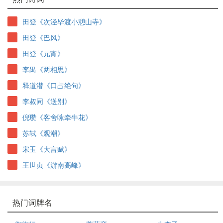
田登《次泾毕渡小憩山寺》
田登《巴风》
田登《元宵》
李禺《两相思》
释道潜《口占绝句》
李叔同《送别》
倪瓒《客舍咏牵牛花》
苏轼《观潮》
宋玉《大言赋》
王世贞《游南高峰》
热门词牌名