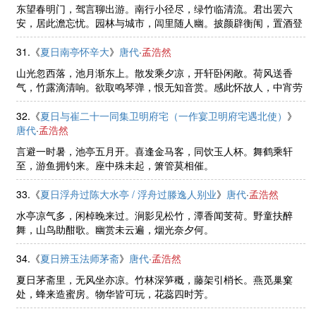
东望春明门，驾言聊出游。南行小径尽，绿竹临清流。君出罢六
安，居此澹忘忧。园林与城市，闾里随人幽。披颜辟衡闱，置酒登
崇丘。山河临咫尺，宇宙穷寸眸。是时春载阳，佳气满皇州。宫殿
碧云里，鸳鸯初命俦。良辰方在 ......
31.《
夏日南亭怀辛大
》
唐代
·
孟浩然
山光忽西落，池月渐东上。散发乘夕凉，开轩卧闲敞。荷风送香
气，竹露滴清响。欲取鸣琴弹，恨无知音赏。感此怀故人，中宵劳
梦想。
32.《
夏日与崔二十一同集卫明府宅（一作宴卫明府宅遇北使）
》
唐代
·
孟浩然
言避一时暑，池亭五月开。喜逢金马客，同饮玉人杯。舞鹤乘轩
至，游鱼拥钓来。座中殊未起，箫管莫相催。
33.《
夏日浮舟过陈大水亭 / 浮舟过滕逸人别业
》
唐代
·
孟浩然
水亭凉气多，闲棹晚来过。涧影见松竹，潭香闻芰荷。野童扶醉
舞，山鸟助酣歌。幽赏未云遍，烟光奈夕何。
34.《
夏日辨玉法师茅斋
》
唐代
·
孟浩然
夏日茅斋里，无风坐亦凉。竹林深笋穊，藤架引梢长。燕觅巢窠
处，蜂来造蜜房。物华皆可玩，花蕊四时芳。