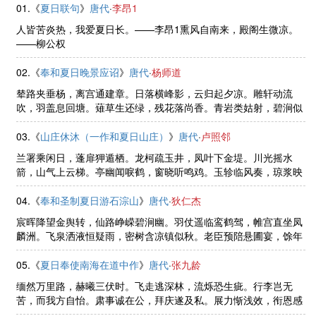
01.《
夏日联句
》
唐代
·
李昂1
人皆苦炎热，我爱夏日长。——李昂1熏风自南来，殿阁生微凉。
——柳公权
02.《
奉和夏日晚景应诏
》
唐代
·
杨师道
辇路夹垂杨，离宫通建章。日落横峰影，云归起夕凉。雕轩动流
吹，羽盖息回塘。薙草生还绿，残花落尚香。青岩类姑射，碧涧似
汾阳。幸属无为日，欢娱尚未央。
03.《
山庄休沐（一作和夏日山庄）
》
唐代
·
卢照邻
兰署乘闲日，蓬扉狎遁栖。龙柯疏玉井，凤叶下金堤。川光摇水
箭，山气上云梯。亭幽闻唳鹤，窗晓听鸣鸡。玉轸临风奏，琼浆映
月携。田家自有乐，谁肯谢青溪。
04.《
奉和圣制夏日游石淙山
》
唐代
·
狄仁杰
宸晖降望金舆转，仙路峥嵘碧涧幽。羽仗遥临鸾鹤驾，帷宫直坐凤
麟洲。飞泉洒液恒疑雨，密树含凉镇似秋。老臣预陪悬圃宴，馀年
方共赤松游。
05.《
夏日奉使南海在道中作
》
唐代
·
张九龄
缅然万里路，赫曦三伏时。飞走逃深林，流烁恐生疵。行李岂无
苦，而我方自怡。肃事诚在公，拜庆遂及私。展力惭浅效，衔恩感
深慈。且欲汤火蹈，况无鬼神欺。朝发高山阿，夕济长江湄。秋瘴