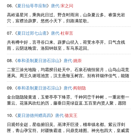
宁我毒，夏水胡不夷。信知道存 ......
06.《
夏日仙萼亭应制
》
唐代
·
宋之问
高岭逼星河，乘舆此日过。野含时雨润，山杂夏云多。睿藻光岩
穴，宸襟洽薜萝。悠然小天下，归路满笙歌。
07.《
夏日过郑七山斋
》
唐代
·
杜审言
共有樽中好，言寻谷口来。薜萝山径入，荷芰水亭开。日气含残
雨，云阴送晚雷。洛阳钟鼓至，车马系迟回。
08.《
奉和圣制夏日游石淙山
》
唐代
·
姚崇
二室三涂光地险，均霜揆日处天中。石泉石镜恒留月，山鸟山花竞
逐风。周王久谢瑶池赏，汉主悬惭玉树宫。别有祥烟伴佳气，能随
轻辇共葱葱。
09.《
奉和圣制夏日游石淙山
》
唐代
·
阎朝隐
金台隐隐陵黄道，玉辇亭亭下绛雰。千种冈峦千种树，一重岩壑一
重云。花落风吹红的历，藤垂日晃绿葐蒀.五百里内贤人聚，愿陪
阊阖侍天文。。
10.《
夏日游德州赠高四
》
唐代
·
骆宾王
日观邻全赵，星临俯旧吴。鬲津开巨浸，稽阜镇名都。紫云浮剑
匣，青山孕宝符。封疆恢霸道，问鼎竞雄图。神光包四大，皇威震