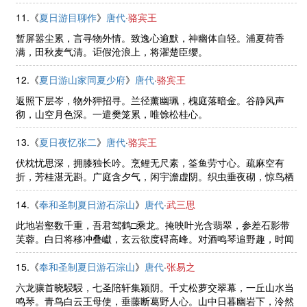
八区。风烟通地轴，星象正天枢。天枢限南北，地轴殊乡国。辟门
通舜宾，比屋封尧德。言谢垂钩 ......
11.《
夏日游目聊作
》
唐代
·
骆宾王
暂屏嚣尘累，言寻物外情。致逸心逾默，神幽体自轻。浦夏荷香
满，田秋麦气清。讵假沧浪上，将濯楚臣缨。
12.《
夏日游山家同夏少府
》
唐代
·
骆宾王
返照下层岑，物外狎招寻。兰径薰幽珮，槐庭落暗金。谷静风声
彻，山空月色深。一遣樊笼累，唯馀松桂心。
13.《
夏日夜忆张二
》
唐代
·
骆宾王
伏枕忧思深，拥膝独长吟。烹鲤无尺素，筌鱼劳寸心。疏麻空有
折，芳桂湛无斟。广庭含夕气，闲宇澹虚阴。织虫垂夜砌，惊鸟栖
暝林。欢娱百年促，羁病一生侵。讵堪孤月夜，流水入鸣琴。
14.《
奉和圣制夏日游石淙山
》
唐代
·
武三思
此地岩壑数千重，吾君驾鹤□乘龙。掩映叶光含翡翠，参差石影带
芙蓉。白日将移冲叠巘，玄云欲度碍高峰。对酒鸣琴追野趣，时闻
清吹入长松。
15.《
奉和圣制夏日游石淙山
》
唐代
·
张易之
六龙骧首晓駸駸，七圣陪轩集颍阴。千丈松萝交翠幕，一丘山水当
鸣琴。青鸟白云王母使，垂藤断葛野人心。山中日暮幽岩下，泠然