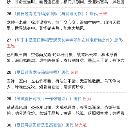
妙，才命重当时。画省连征橐，横门共别词。云迎出塞马，风卷度
河旗。计日方夷寇，旋闻杕杜诗。
26.《
夏日过青龙寺谒操禅师（与裴迪同作）
》
唐代
·
王维
龙钟一老翁，徐步谒禅宫。欲问义心义，遥知空病空。山河天眼
里，世界法身中。莫怪销炎热，能生大地风。
27.《
和宋中丞夏日游福贤观天长寺寺即陈左相宅所施之作
》
唐代
·
王维
已相殷王国，空馀尚父谿.钓矶开月殿，筑道出云梯。积水浮香
象，深山鸣白鸡。虚空陈伎乐，衣服制虹霓。墨点三千界，丹飞六
一泥。桃源勿遽返，再访恐君迷。
28.《
夏日过青龙寺谒操禅师
》
唐代
·
裴迪
安禅一室内，左右竹亭幽。有法知不染，无言谁敢酬。鸟飞争向
夕，蝉噪已先秋。烦暑自兹适，清凉何所求。
29.《
省试夏日可畏（一作张籍诗）
》
唐代
·
丘为
赫赫温风扇，炎炎夏日徂。火威驰迥野，畏景烁遥途。势矫翔阳
翰，功分造化炉。禁城千品烛，黄道一轮孤。落照频空簟，馀晖卷
夕梧。如何倦游子，中路独踟蹰。
30.《
夏日寻蓝田唐丞登高宴集
》
唐代
·
储光羲