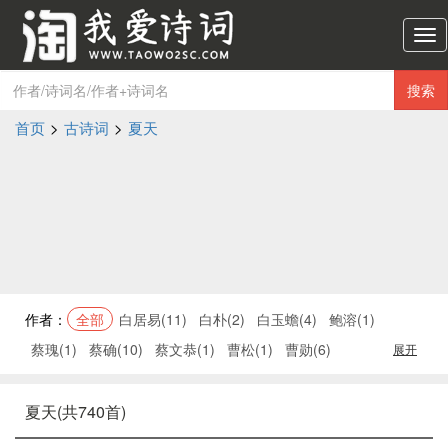
淘
我
爱
搜索
诗
词
首页
>
古诗词
>
夏天
导
航
作者：
全部
白居易(11)
白朴(2)
白玉蟾(4)
鲍溶(1)
蔡瑰(1)
蔡确(10)
蔡文恭(1)
曹松(1)
曹勋(6)
展开
夏天(共740首)