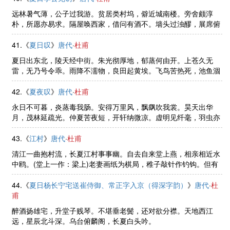
远林暑气薄，公子过我游。贫居类村坞，僻近城南楼。旁舍颇淳
朴，所愿亦易求。隔屋唤西家，借问有酒不。墙头过浊醪，展席俯
长流。清风左右至，客意已惊秋。巢多众鸟斗，叶密鸣蝉稠。苦道
此物聒，孰谓吾庐幽。水花晚色 ......
41.《
夏日叹
》
唐代
·
杜甫
夏日出东北，陵天经中街。朱光彻厚地，郁蒸何由开。上苍久无
雷，无乃号令乖。雨降不濡物，良田起黄埃。飞鸟苦热死，池鱼涸
其泥。万人尚流冗，举目唯蒿莱。至今大河北，化作虎与豺。浩荡
想幽蓟，王师安在哉。对食不能 ......
42.《
夏夜叹
》
唐代
·
杜甫
永日不可暮，炎蒸毒我肠。安得万里风，飘飖吹我裳。昊天出华
月，茂林延疏光。仲夏苦夜短，开轩纳微凉。虚明见纤毫，羽虫亦
飞扬。物情无巨细，自适固其常。念彼荷戈士，穷年守边疆。何由
一洗濯，执热互相望。竟夕击刁 ......
43.《
江村
》
唐代
·
杜甫
清江一曲抱村流，长夏江村事事幽。自去自来堂上燕，相亲相近水
中鸥。(堂上一作：梁上)老妻画纸为棋局，稚子敲针作钓钩。但有
故人供禄米，微躯此外更何求？
44.《
夏日杨长宁宅送崔侍御、常正字入京（得深字韵）
》
唐代
·
杜
甫
醉酒扬雄宅，升堂子贱琴。不堪垂老鬓，还对欲分襟。天地西江
远，星辰北斗深。乌台俯麟阁，长夏白头吟。