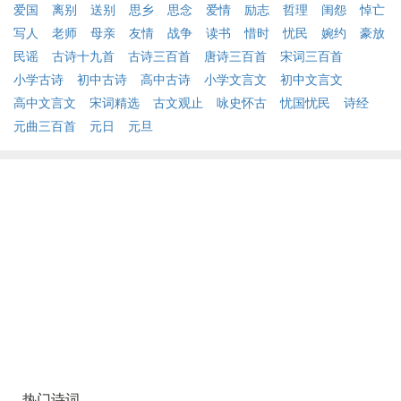
爱国
离别
送别
思乡
思念
爱情
励志
哲理
闺怨
悼亡
写人
老师
母亲
友情
战争
读书
惜时
忧民
婉约
豪放
民谣
古诗十九首
古诗三百首
唐诗三百首
宋词三百首
小学古诗
初中古诗
高中古诗
小学文言文
初中文言文
高中文言文
宋词精选
古文观止
咏史怀古
忧国忧民
诗经
元曲三百首
元日
元旦
热门诗词