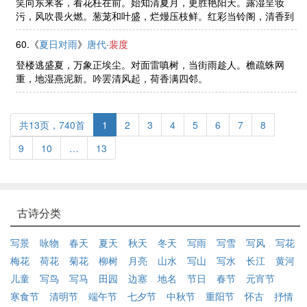
笑向东来客，看花枉在前。始知清夏月，更胜艳阳天。露湿呈妆
污，风吹畏火燃。葱茏和叶盛，烂熳压枝鲜。红彩当铃阁，清香到
玉筵。蝶栖惊曙色，莺语滞晴烟。得地殊堪赏，过时倍觉妍。芳菲
迟最好，唯是谢家怜。
60.《
夏日对雨
》
唐代
·
裴度
登楼逃盛夏，万象正埃尘。对面雷嗔树，当街雨趁人。檐疏蛛网
重，地湿燕泥新。吟罢清风起，荷香满四邻。
共13页，740首
1
2
3
4
5
6
7
8
9
10
…
13
古诗分类
写景
咏物
春天
夏天
秋天
冬天
写雨
写雪
写风
写花
梅花
荷花
菊花
柳树
月亮
山水
写山
写水
长江
黄河
儿童
写鸟
写马
田园
边塞
地名
节日
春节
元宵节
寒食节
清明节
端午节
七夕节
中秋节
重阳节
怀古
抒情