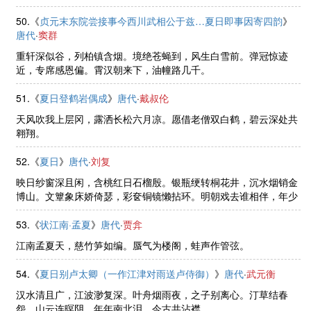
河桥酒幔青。
50.《
贞元末东院尝接事今西川武相公于兹…夏日即事因寄四韵
》
唐代
·
窦群
重轩深似谷，列柏镇含烟。境绝苍蝇到，风生白雪前。弹冠惊迹
近，专席感恩偏。霄汉朝来下，油幢路几千。
51.《
夏日登鹤岩偶成
》
唐代
·
戴叔伦
天风吹我上层冈，露洒长松六月凉。愿借老僧双白鹤，碧云深处共
翱翔。
52.《
夏日
》
唐代
·
刘复
映日纱窗深且闲，含桃红日石榴殷。银瓶绠转桐花井，沉水烟销金
博山。文簟象床娇倚瑟，彩奁铜镜懒拈环。明朝戏去谁相伴，年少
相逢狭路间。
53.《
状江南·孟夏
》
唐代
·
贾弇
江南孟夏天，慈竹笋如编。蜃气为楼阁，蛙声作管弦。
54.《
夏日别卢太卿（一作江津对雨送卢侍御）
》
唐代
·
武元衡
汉水清且广，江波渺复深。叶舟烟雨夜，之子别离心。汀草结春
怨，山云连暝阴。年年南北泪，今古共沾襟。