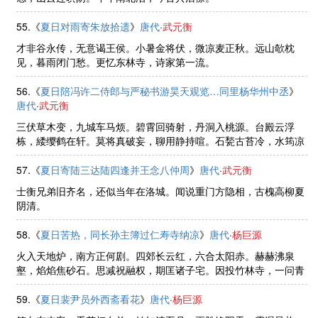
55.《
夏日对雨寄朱放拾遗
》
唐代
·
武元衡
才非谷永传，无意谒王侯。小暑金将伏，微凉麦正秋。远山欹枕
见，暮雨闭门愁。更忆东林寺，诗家第一流。
56.《
夏日陪冯许二侍郎与严秘书游昊天观览…同里杨华州中丞
》
唐代
·
武元衡
三伏草木变，九城车马烦。碧霄回骑射，丹洞入桃源。台殿云浮
栋，緌缨鹤在轩。莫将真破妄，聊用静持喧。石甃古苔冷，水筠凉
簟翻。黄公垆下叹，旌旆国东门。
57.《
夏日寄陆三达陆四逢并王念八仲周
》
唐代
·
武元衡
士衡兄弟旧齐名，还似当年在洛城。闻说重门方隐相，古槐高柳夏
阴清。
58.《
夏日苦热，同长孙主簿过仁寿寺纳凉
》
唐代
·
杨巨源
火入天地炉，南方正何剧。四郊长云红，六合太阳赤。赫赫沸泉
壑，焰焰焦砂石。思减祝融权，期匡诸子宅。因投竹林寺，一问青
莲客。心空得清凉，理证等喧寂。开襟天籁回，步履雨花积。微风
动珠帘，惠气入瑶席。境闲性方 ......
59.《
夏日裴尹员外西斋看花
》
唐代
·
杨巨源